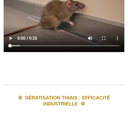
⚙️
DÉRATISATION THIAIS : EFFICACITÉ
INDUSTRIELLE
⚙️